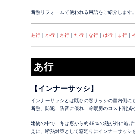
断熱リフォームで使われる用語をご紹介します
あ行
｜
か行
｜
さ行
｜
た行
｜
な行
｜
は行
｜
ま行
｜
あ行
【インナーサッシ】
インナーサッシとは既存の窓サッシの室内側に
断熱、防犯、防音に優れ、冷暖房のコスト削減
建物の中で、冬は窓から約48％の熱が外に逃げ
えに、断熱対策として窓廻りにインナーサッシ