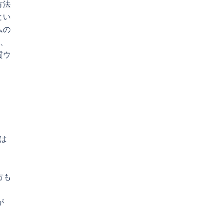
方法
とい
ムの
り、
質ウ
は
方も
が