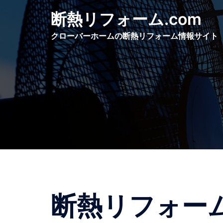
コ
断熱リフォーム.com
ン
テ
クローバーホームの断熱リフォーム情報サイト
ン
ツ
へ
ス
キ
ッ
プ
断熱リフォー