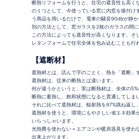
断熱リフォームを行うと、住宅の遮音性も高く
の１つとして、今使っている窓に内窓を後付け
う商品を用いるだけで、電車の騒音90dbが静
別の方法として、窓ガラスを2枚のガラスの間
この方法によっても遮音性が高くなります。そ
レタンフォームで住宅全体を包み込むことも行
【遮断材】
遮熱材とは、読んで字のごとく、熱を「遮断」
遮熱材は、従来の断熱とは違います。
何が違うかというと、実は断熱材は、全体の5%
断熱に蓄熱し、飽和状態になると貫通してしま
それに比べて遮熱材は、輻射熱を97%跳ね返し
遮熱材を使うと、環境にもやさしい省エネ効果が
いらっしゃいます。
光熱費を使わない＝エアコンや暖房器具を使わな
出来上がります。