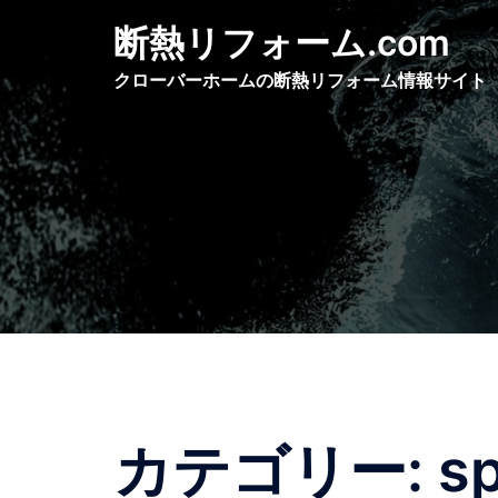
コ
断熱リフォーム.com
ン
テ
クローバーホームの断熱リフォーム情報サイト
ン
ツ
へ
ス
キ
ッ
プ
カテゴリー:
sp