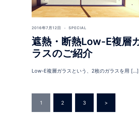
2016年7月12日
SPECIAL
遮熱・断熱Low-E複層
ラスのご紹介
Low-E複層ガラスという、2枚のガラスを用 […]
投
1
2
3
>
稿
の