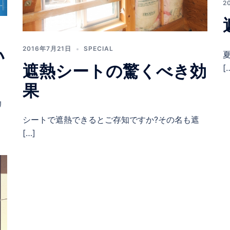
2
2016年7月21日
SPECIAL
い
遮熱シートの驚くべき効
[
果
リ
シートで遮熱できるとご存知ですか?その名も遮
[…]